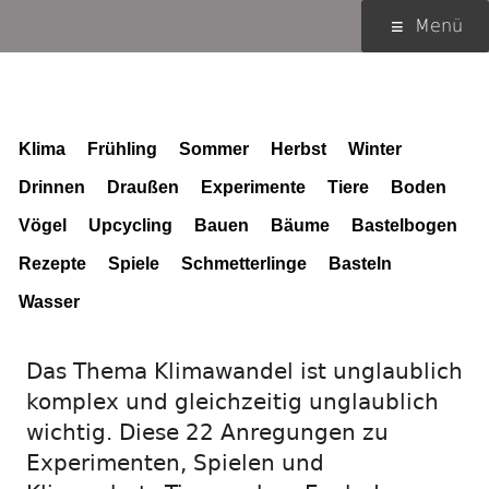
Springe
Primäres
Menü
zum
Menü
Inhalt
Schlagwort (Tag):
Klima
Klima
Frühling
Sommer
Herbst
Winter
Drinnen
Draußen
Experimente
Tiere
Boden
Vögel
Upcycling
Bauen
Bäume
Bastelbogen
Rezepte
Spiele
Schmetterlinge
Basteln
Wasser
Das Thema Klimawandel ist unglaublich
komplex und gleichzeitig unglaublich
wichtig. Diese 22 Anregungen zu
Experimenten, Spielen und