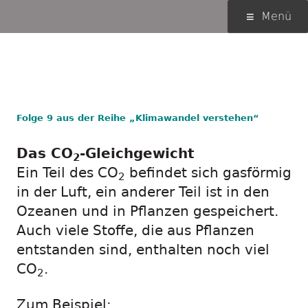
Springe
Primäres
Menü
zum
Menü
Inhalt
Sauerstoff sichtbar
machen
Folge 9 aus der Reihe „Klimawandel verstehen“
Das CO
-Gleichgewicht
2
Ein Teil des CO
befindet sich gasförmig
2
in der Luft, ein anderer Teil ist in den
Ozeanen und in Pflanzen gespeichert.
Auch viele Stoffe, die aus Pflanzen
entstanden sind, enthalten noch viel
CO
.
2
Zum Beispiel: