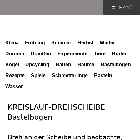
Springe
Primäres
Menü
zum
Menü
Inhalt
Schlagwort (Tag):
Bastelbogen
Klima
Frühling
Sommer
Herbst
Winter
Drinnen
Draußen
Experimente
Tiere
Boden
Vögel
Upcycling
Bauen
Bäume
Bastelbogen
Rezepte
Spiele
Schmetterlinge
Basteln
Wasser
KREISLAUF-DREHSCHEIBE
Bastelbogen
Dreh an der Scheibe und beobachte,