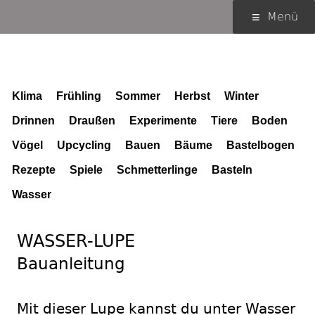
Springe
Primäres
Menü
zum
Menü
Inhalt
Schlagwort (Tag):
Sommer
Klima
Frühling
Sommer
Herbst
Winter
Drinnen
Draußen
Experimente
Tiere
Boden
Vögel
Upcycling
Bauen
Bäume
Bastelbogen
Rezepte
Spiele
Schmetterlinge
Basteln
Wasser
WASSER-LUPE
Bauanleitung
Mit dieser Lupe kannst du unter Wasser