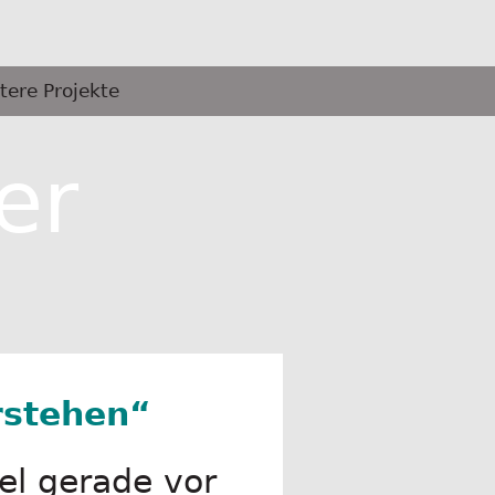
tere Projekte
er
rstehen“
el gerade vor