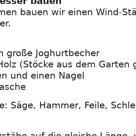
esser bauen
n bauen wir einen Wind-Stä
er.
ich große Joghurtbecher
 Holz (Stöcke aus dem Garten
en und einen Nagel
lasche
: Säge, Hammer, Feile, Schlei
stäbe auf die gleiche Länge, 