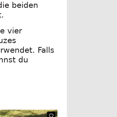
die beiden
.
e vier
uzes
rwendet. Falls
annst du