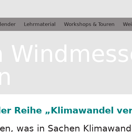
lender
Lehrmaterial
Workshops & Touren
Wei
n Windmess
n
der Reihe „Klimawandel ve
en, was in Sachen Klimawand