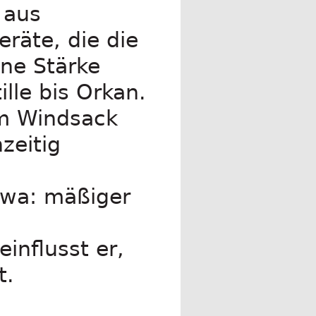
 aus
räte, die die
ne Stärke
lle bis Orkan.
Am Windsack
zeitig
twa: mäßiger
influsst er,
t.