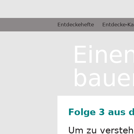
Springe
zum
Inhalt
Primäres
Entdeckehefte
Entdecke-Ka
Menü
Selbermachen
Eine
baue
Folge 3 aus 
Um zu versteh