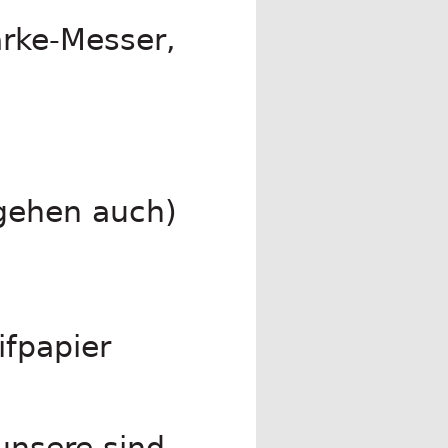
rke-Messer,
 gehen auch)
fpapier
unsere sind