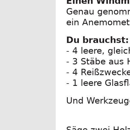
Einen Windm
Genau genomme
ein Anemomet
Du brauchst:
- 4 leere, gle
- 3 Stäbe aus
- 4 Reißzweck
- 1 leere Glasf
Und Werkzeuge
Säge zwei Holz