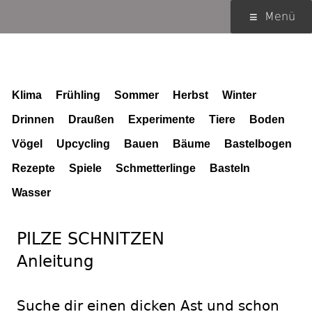
Springe
Primäres
Menü
zum
Menü
Inhalt
Schlagwort (Tag):
Bauen
Klima
Frühling
Sommer
Herbst
Winter
Drinnen
Draußen
Experimente
Tiere
Boden
Vögel
Upcycling
Bauen
Bäume
Bastelbogen
Rezepte
Spiele
Schmetterlinge
Basteln
Wasser
PILZE SCHNITZEN
Anleitung
Suche dir einen dicken Ast und schon