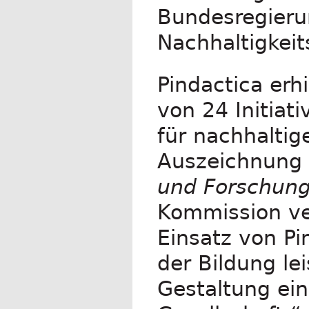
Bundesregieru
Nachhaltigkeit
Pindactica erh
von 24 Initiat
für nachhalti
Auszeichnung
und Forschun
Kommission ve
Einsatz von Pi
der Bildung le
Gestaltung ei