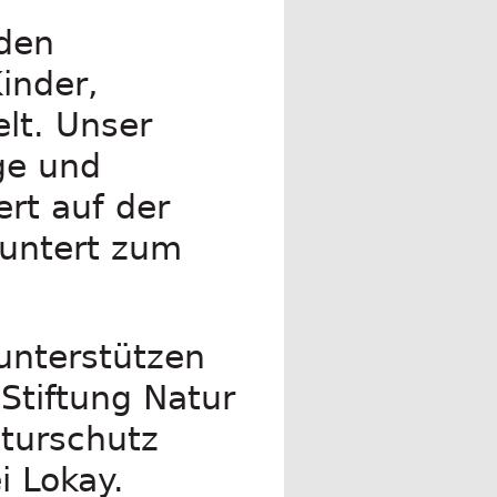
 den
inder,
lt. Unser
ge und
rt auf der
muntert zum
unterstützen
Stiftung Natur
aturschutz
i Lokay.