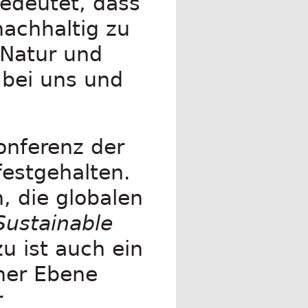
edeutet, dass
nachhaltig zu
 Natur und
 bei uns und
onferenz der
festgehalten.
, die globalen
Sustainable
u ist auch ein
cher Ebene
r