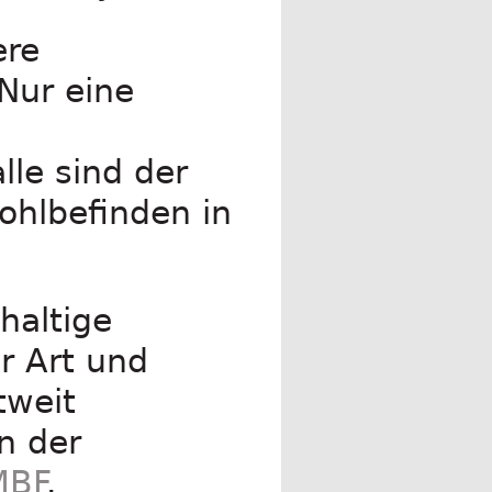
ere
Nur eine
lle sind der
ohlbefinden in
haltige
er Art und
tweit
n der
MBF
.