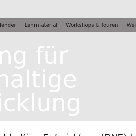
lender
Lehrmaterial
Workshops & Touren
Wei
ng für
haltige
icklung