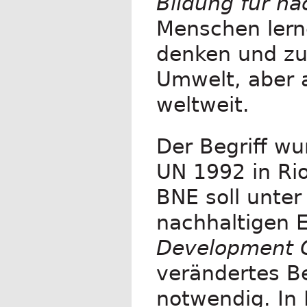
Bildung für na
Menschen lerne
denken und zu
Umwelt, aber a
weltweit.
Der Begriff w
UN 1992 in Rio
BNE soll unter
nachhaltigen E
Development 
verändertes Be
notwendig. In