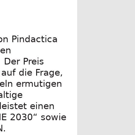
on Pindactica
len
 Der Preis
auf die Frage,
eln ermutigen
ltige
leistet einen
E 2030“ sowie
N.