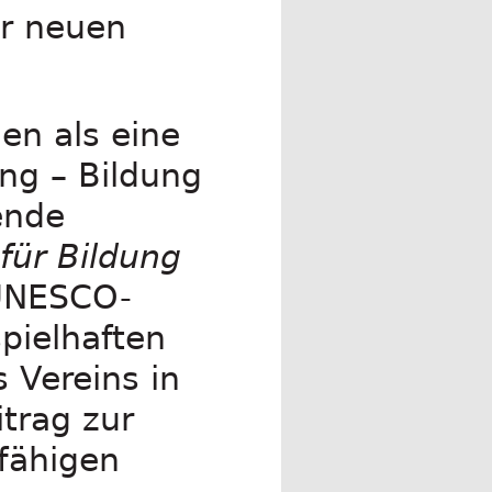
er neuen
en als eine
ung – Bildung
ende
für Bildung
UNESCO-
pielhaften
 Vereins in
itrag zur
fähigen