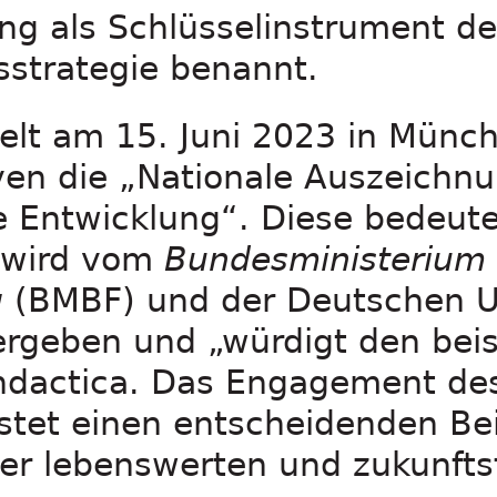
ng als Schlüsselinstrument d
sstrategie benannt.
ielt am 15. Juni 2023 in Münch
iven die „Nationale Auszeichn
ge Entwicklung“. Diese bedeut
 wird vom
Bundesministerium 
g
(BMBF) und der Deutschen 
rgeben und „würdigt den beis
ndactica. Das Engagement des
istet einen entscheidenden Be
ner lebenswerten und zukunfts