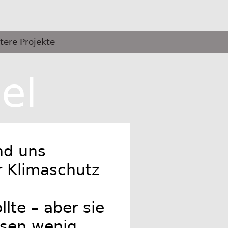
tere Projekte
el
und uns
r Klimaschutz
te – aber sie
ssen wenig