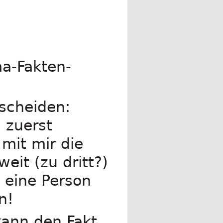
ma-Fakten-
tscheiden:
h zuerst
mit mir die
eit (zu dritt?)
 eine Person
n!
kann den Fakt