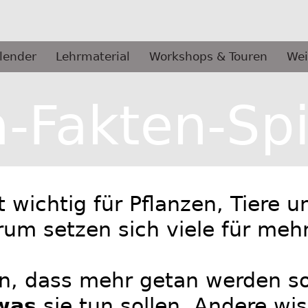
lender
Lehrmaterial
Workshops & Touren
Wei
-Fakten-Spi
t wichtig für Pflanzen, Tiere 
um setzen sich viele für meh
, dass mehr getan werden soll
was
sie tun sollen. Andere wi