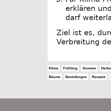
erklären und
darf weiterl
Ziel ist es, d
Verbreitung de
Klima
Frühling
Sommer
Herbs
Bäume
Bastelbogen
Rezepte
Footer
Content