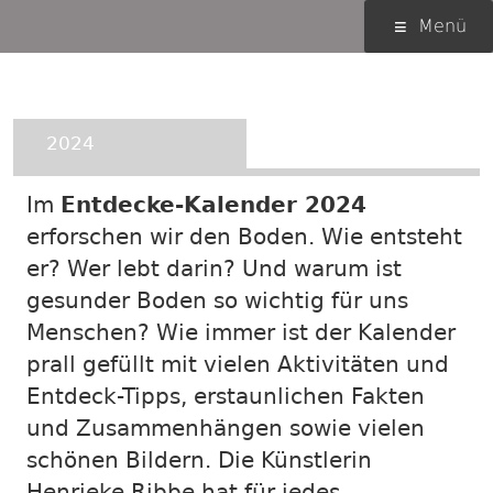
Springe
Primäres
Menü
zum
Menü
Inhalt
Der Entdecke-Kalender
2024
Im
Entdecke-Kalender 2024
erforschen wir den Boden. Wie entsteht
er? Wer lebt darin? Und warum ist
gesunder Boden so wichtig für uns
Menschen? Wie immer ist der Kalender
prall gefüllt mit vielen Aktivitäten und
Entdeck-Tipps, erstaunlichen Fakten
und Zusammenhängen sowie vielen
schönen Bildern. Die Künstlerin
Henrieke Ribbe hat für jedes