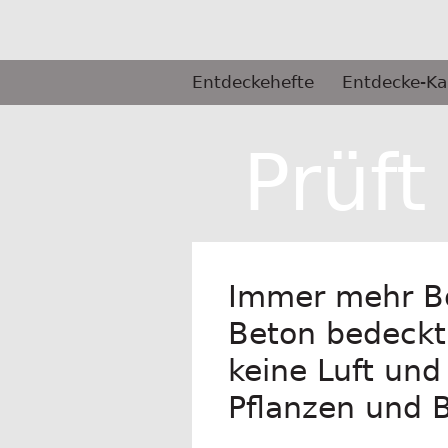
Springe
zum
Inhalt
Primäres
Entdeckehefte
Entdecke-Ka
Menü
Selbermachen
Prüft
Immer mehr Bo
Beton bedeckt 
keine Luft un
Pflanzen und 