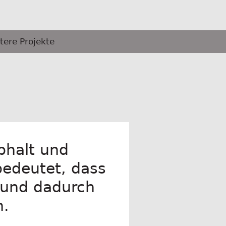
tere Projekte
phalt und
bedeutet, dass
 und dadurch
n.