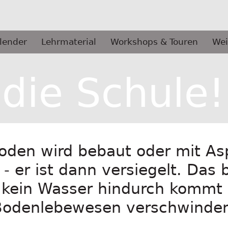
lender
Lehrmaterial
Workshops & Touren
Wei
 die Schule!
den wird bebaut oder mit As
- er ist dann versiegelt. Das 
d kein Wasser hindurch kommt
Bodenlebewesen verschwinde