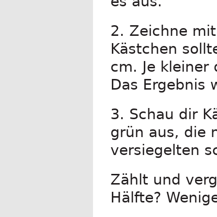
es aus.
2. Zeichne mit
Kästchen sollt
cm. Je kleiner
Das Ergebnis 
3. Schau dir K
grün aus, die n
versiegelten s
Zählt und vergl
Hälfte? Wenig