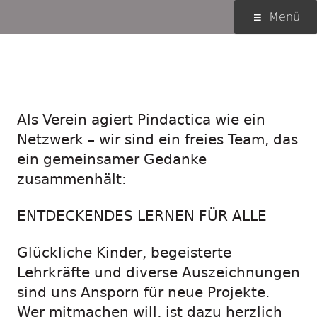
Springe
Primäres
Menü
zum
Menü
Inhalt
Werden Sie Teil
des Abenteuers!
Als Verein agiert Pindactica wie ein
Netzwerk – wir sind ein freies Team, das
ein gemeinsamer Gedanke
zusammenhält:
ENTDECKENDES LERNEN FÜR ALLE
Glückliche Kinder, begeisterte
Lehrkräfte und diverse Auszeichnungen
sind uns Ansporn für neue Projekte.
Wer mitmachen will, ist dazu herzlich