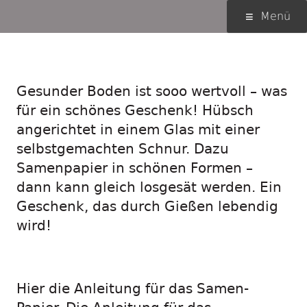
Springe
Primäres
Menü
zum
Menü
Inhalt
Wachsendes Geschenk
Gesunder Boden ist sooo wertvoll – was
für ein schönes Geschenk! Hübsch
angerichtet in einem Glas mit einer
selbstgemachten Schnur. Dazu
Samenpapier in schönen Formen –
dann kann gleich losgesät werden. Ein
Geschenk, das durch Gießen lebendig
wird!
Hier die Anleitung für das Samen-