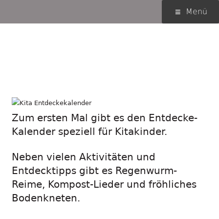
Springe
Primäres
Menü
zum
Menü
Inhalt
Entdecke-Kalender
2024: forschen mit
Kitakindern
Zum ersten Mal gibt es den Entdecke-
Kalender speziell für Kitakinder.
Neben vielen Aktivitäten und
Entdecktipps gibt es Regenwurm-
Reime, Kompost-Lieder und fröhliches
Bodenkneten.