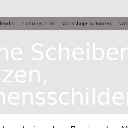
lender
Lehrmaterial
Workshops & Touren
Wei
ne Scheiben
zen,
ensschilde