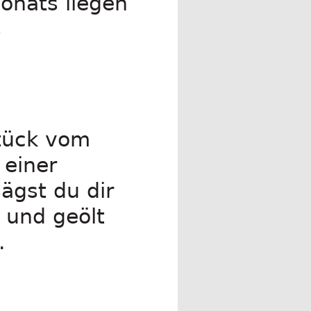
onats liegen
s
Stück vom
 einer
ägst du dir
 und geölt
.