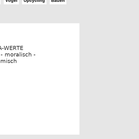
Vögel
Upcycling
Bauen
A-WERTE
 - moralisch -
omisch