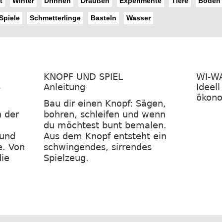
t
Winter
Drinnen
Draußen
Experimente
Tiere
Boden
Spiele
Schmetterlinge
Basteln
Wasser
KNOPF UND SPIEL
WI-W
6
Anleitung
Ideell
ökon
Bau dir einen Knopf: Sägen,
 der
bohren, schleifen und wenn
d
du möchtest bunt bemalen.
 und
Aus dem Knopf entsteht ein
e. Von
schwingendes, sirrendes
ie
Spielzeug.