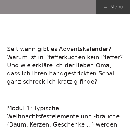
Springe
Primäres
Menü
zum
Menü
Inhalt
Weihnachten für die
Klassenstufen 3 bis 6
Seit wann gibt es Adventskalender?
Warum ist in Pfefferkuchen kein Pfeffer?
Und wie erkläre ich der lieben Oma,
dass ich ihren handgestrickten Schal
ganz schrecklich kratzig finde?
Modul 1: Typische
Weihnachtsfestelemente und -bräuche
(Baum, Kerzen, Geschenke ...) werden