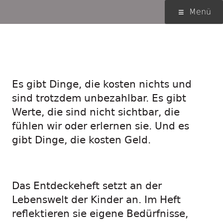
Springe
Primäres
Menü
zum
Menü
Inhalt
Menschlich, materiell,
ideell – so viele Werte
Es gibt Dinge, die kosten nichts und
sind trotzdem unbezahlbar. Es gibt
Werte, die sind nicht sichtbar, die
fühlen wir oder erlernen sie. Und es
gibt Dinge, die kosten Geld.
Das Entdeckeheft setzt an der
Lebenswelt der Kinder an. Im Heft
reflektieren sie eigene Bedürfnisse,