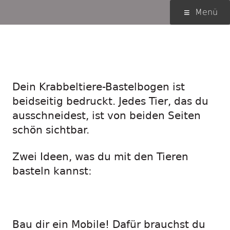
Springe
Primäres
Menü
zum
Menü
Inhalt
Krabbeltiere-
Bastelbogen
Dein Krabbeltiere-Bastelbogen ist
beidseitig bedruckt. Jedes Tier, das du
ausschneidest, ist von beiden Seiten
schön sichtbar.
Zwei Ideen, was du mit den Tieren
basteln kannst:
Bau dir ein Mobile! Dafür brauchst du