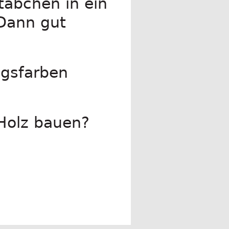
täbchen in ein
 Dann gut
ngsfarben
Holz bauen?