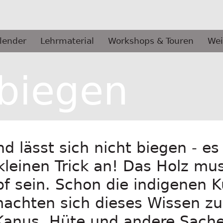
lender
Lehrmaterial
Workshops & Touren
Wei
 biegen
und lässt sich nicht biegen - e
leinen Trick an! Das Holz mu
 sein. Schon die indigenen Ku
achten sich dieses Wissen z
 Kanus, Hüte und andere Sache