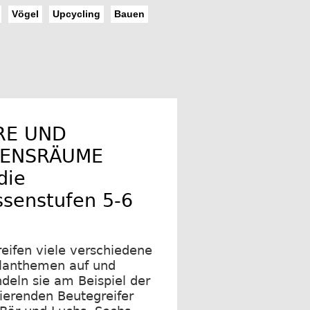
Vögel
Upcycling
Bauen
RE UND
BENSRÄUME
die
ssenstufen 5-6
reifen viele verschiedene
lanthemen auf und
deln sie am Beispiel der
nierenden Beutegreifer