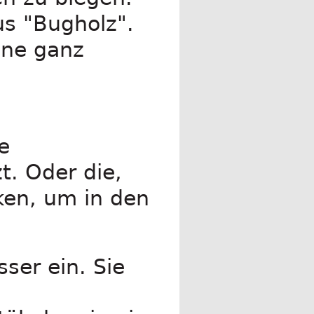
us "Bugholz".
ine ganz
e
. Oder die,
ken, um in den
ser ein. Sie