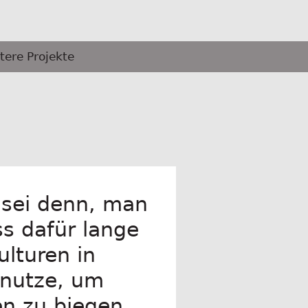
tere Projekte
s sei denn, man
ss dafür lange
lturen in
unutze, um
n zu biegen.