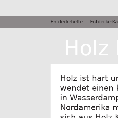
Springe
zum
Inhalt
Primäres
Entdeckehefte
Entdecke-Ka
Menü
Selbermachen
Holz
Holz ist hart 
wendet einen k
in Wasserdampf
Nordamerika m
sich aus Holz