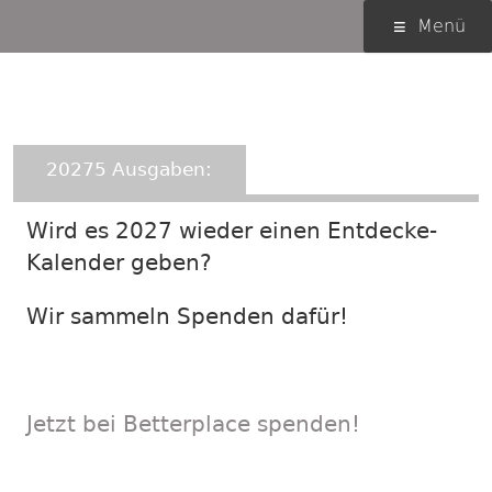
Springe
Primäres
Menü
zum
Menü
Inhalt
Entdecke-Kalender
20275 Ausgaben:
Wird es 2027 wieder einen Entdecke-
Kalender geben?
Wir sammeln Spenden dafür!
Jetzt bei Betterplace spenden!