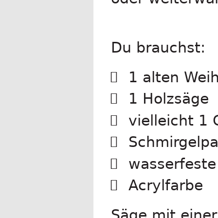
Du brauchst:
1 alten We
1 Holzsäge
vielleicht 1
Schmirgelpap
wasserfeste 
Acrylfarbe
Säge mit eine