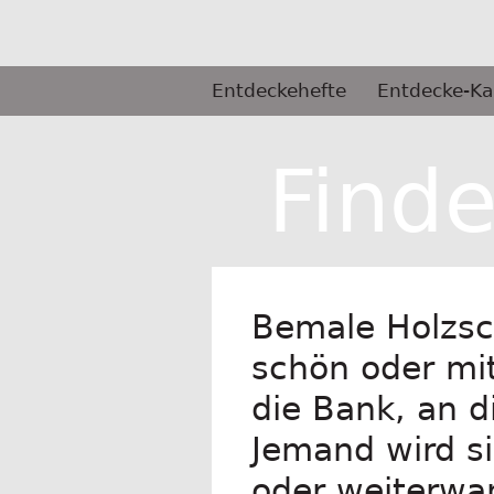
Springe
zum
Inhalt
Primäres
Entdeckehefte
Entdecke-Ka
Menü
Selbermachen
Find
Bemale Holzsc
schön oder mit
die Bank, an d
Jemand wird si
oder weiterwa