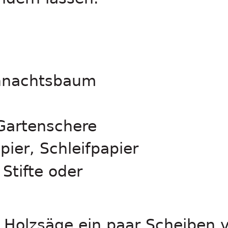
ihnachtsbaum
 Gartenschere
ier, Schleifpapier
Stifte oder
r Holzsäge ein paar Scheiben