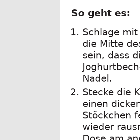
So geht es:
Schlage mit
die Mitte d
sein, dass 
Joghurtbeche
Nadel.
Stecke die 
einen dicke
Stöckchen fe
wieder raus
Dose am and