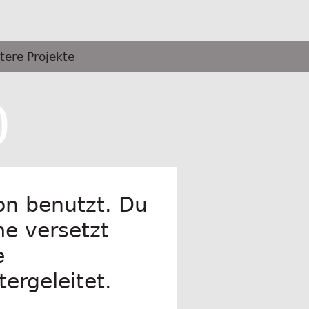
tere Projekte
0
on benutzt. Du
me versetzt
e
ergeleitet.