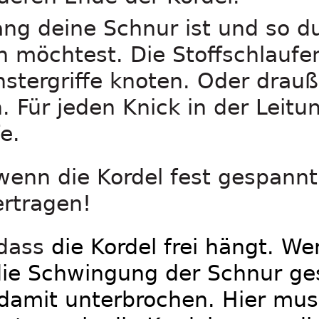
ang deine Schnur ist und so d
en möchtest. Die Stoffschlaufe
nstergriffe knoten. Oder drau
. Für jeden Knick in der Leitu
e.
wenn die Kordel fest gespannt
rtragen!
dass
die Kordel frei hängt. We
 die Schwingung der Schnur ge
damit unterbrochen. Hier mus