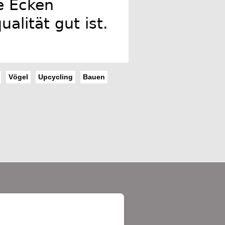
e Ecken
alität gut ist.
Vögel
Upcycling
Bauen