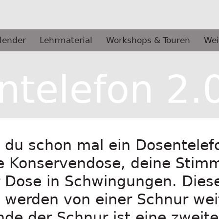
lender
Lehrmaterial
Workshops & Touren
Wei
ntelefon 2.
 du schon mal ein Dosentelef
ne Konservendose, deine Stim
 Dose in Schwingungen. Dies
werden von einer Schnur weit
de der Schnur ist eine zweite