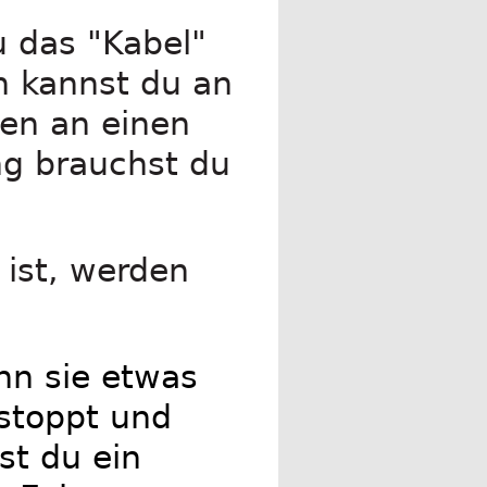
u das "Kabel"
n kannst du an
ßen an einen
ng brauchst du
 ist, werden
nn sie etwas
stoppt und
st du ein