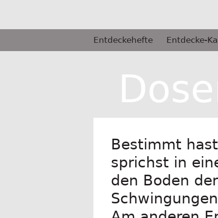
Springe
zum
Inhalt
Primäres
Entdeckehefte
Entdecke-Ka
Menü
Selbermachen
Dose
Bestimmt hast
sprichst in ei
den Boden der
Schwingungen 
Am anderen En