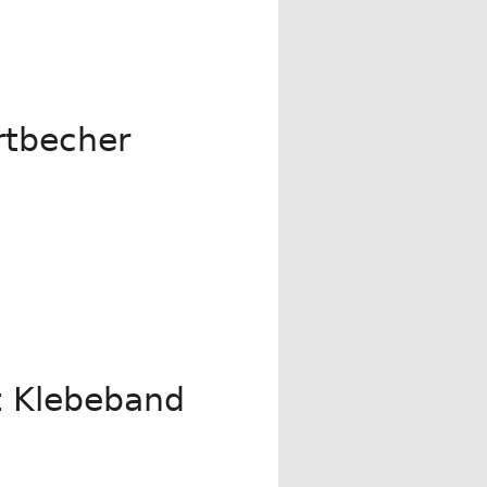
rtbecher
t Klebeband