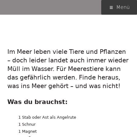
Springe
Primäres
Menü
zum
Menü
Inhalt
Angelspiel: Wer räumt
das Meer auf?
Im Meer leben viele Tiere und Pflanzen
– doch leider landet auch immer wieder
Müll im Wasser. Für Meerestiere kann
das gefährlich werden. Finde heraus,
was ins Meer gehört – und was nicht!
Was du brauchst:
1 Stab oder Ast als Angelrute
1 Schnur
1 Magnet