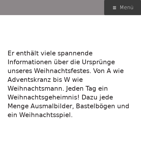
Springe
Primäres
Menü
zum
Menü
Inhalt
Pindactica
Adventskalender
Er enthält viele spannende
Informationen über die Ursprünge
unseres Weihnachtsfestes. Von A wie
Adventskranz bis W wie
Weihnachtsmann. Jeden Tag ein
Weihnachtsgeheimnis! Dazu jede
Menge Ausmalbilder, Bastelbögen und
ein Weihnachtsspiel.