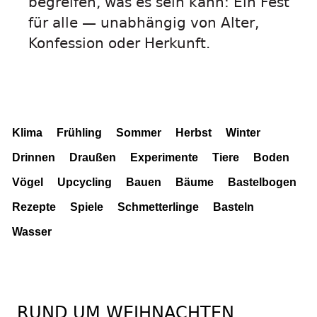
begreifen, was es sein kann: Ein Fest
für alle — unabhängig von Alter,
Konfession oder Herkunft.
Klima
Frühling
Sommer
Herbst
Winter
Drinnen
Draußen
Experimente
Tiere
Boden
Vögel
Upcycling
Bauen
Bäume
Bastelbogen
Rezepte
Spiele
Schmetterlinge
Basteln
Wasser
RUND UM WEIHNACHTEN