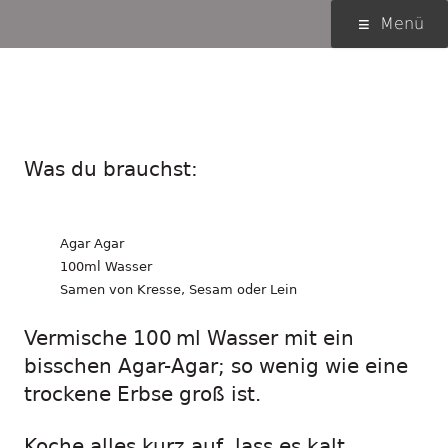
Springe
Primäres
Menü
zum
Menü
Inhalt
Wurzel-Wachstum
beobachten
Was du brauchst:
Agar Agar
100ml Wasser
Samen von Kresse, Sesam oder Lein
Vermische 100 ml Wasser mit ein
bisschen Agar-Agar; so wenig wie eine
trockene Erbse groß ist.
Koche alles kurz auf, lass es kalt