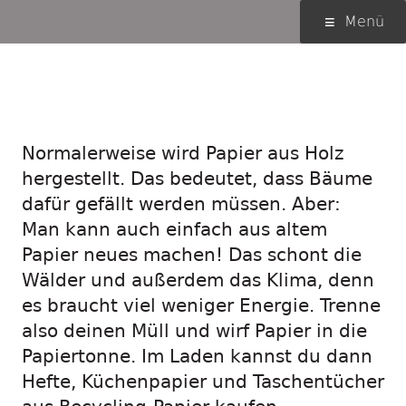
Springe
Primäres
Menü
zum
Menü
Inhalt
Papier schöpfen –
aus alt mach neu
Normalerweise wird Papier aus Holz
hergestellt. Das bedeutet, dass Bäume
dafür gefällt werden müssen. Aber:
Man kann auch einfach aus altem
Papier neues machen! Das schont die
Wälder und außerdem das Klima, denn
es braucht viel weniger Energie. Trenne
also deinen Müll und wirf Papier in die
Papiertonne. Im Laden kannst du dann
Hefte, Küchenpapier und Taschentücher