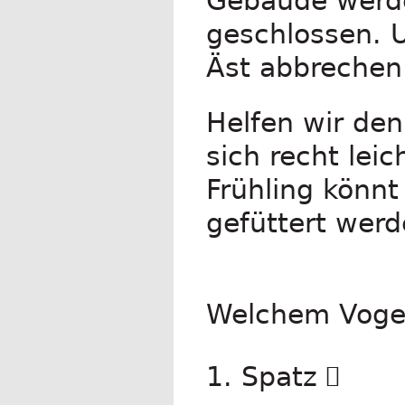
Gebäude werde
geschlossen. U
Äst abbrechen 
Helfen wir den
sich recht le
Frühling könnt
gefüttert wer
Welchem Vogel 
1. Spatz