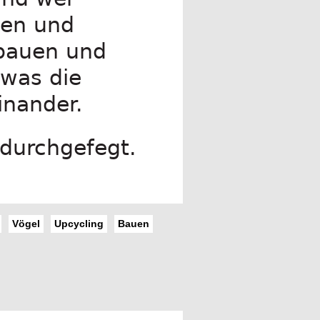
hen und
rbauen und
 was die
inander.
 durchgefegt.
Vögel
Upcycling
Bauen