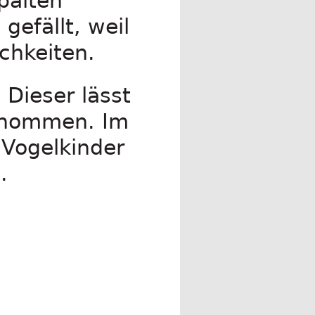
palten
efällt, weil
chkeiten.
 Dieser lässt
genommen. Im
 Vogelkinder
.