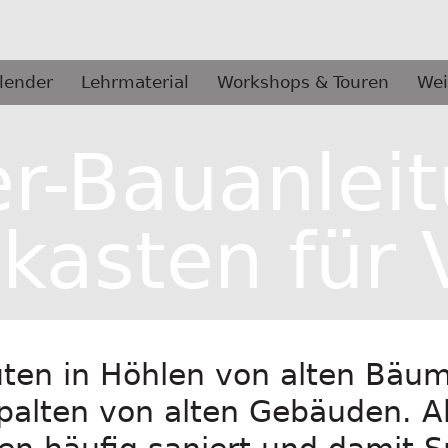
lender
Lehrmaterial
Workshops & Touren
Wei
r-Bauanlei
tkasten für 
rüten in Höhlen von alten Bäu
palten von alten Gebäuden. Ab