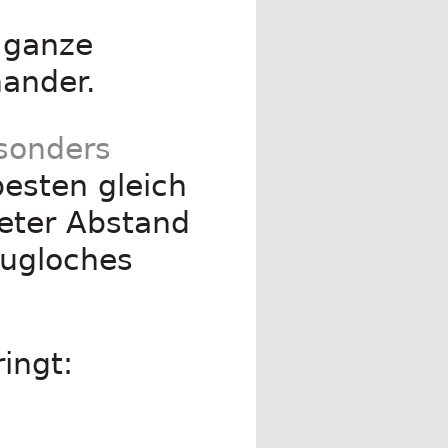
e ganze
nander.
sonders
esten gleich
eter Abstand
lugloches
ingt: