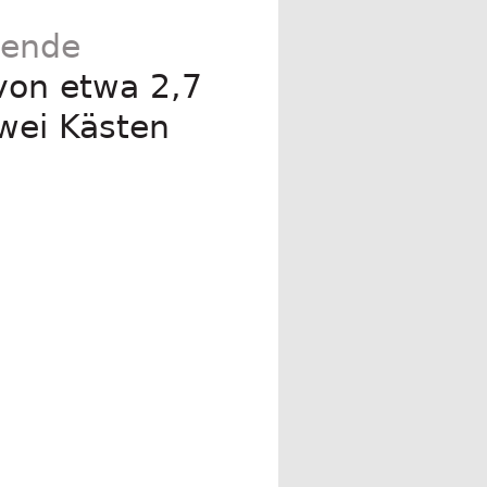
uende
von etwa 2,7
wei Kästen