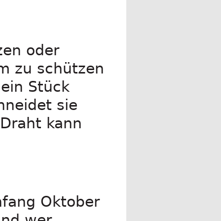
zen oder
um zu schützen
ein Stück
hneidet sie
 Draht kann
nfang Oktober
und wer