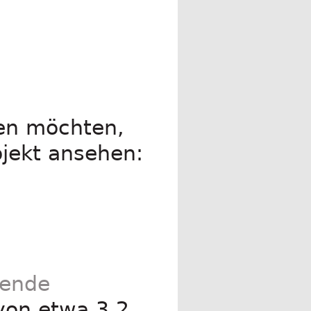
fen möchten,
ojekt ansehen:
uende
von etwa 3,2