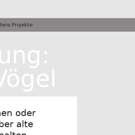
tere Projekte
tung:
Vögel
men oder
er alte