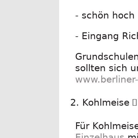
- schön hoch
- Eingang Ri
Grundschulen 
sollten sich 
www.berliner-
2. Kohlmeise
Für Kohlmeis
Einzelhaus
mi