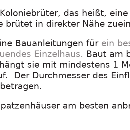
Koloniebrüter, das heißt, ein
brütet in direkter Nähe zuei
eine Bauanleitungen für
ein be
auendes Einzelhaus.
Baut am b
hängt sie mit mindestens 1 M
uf. Der Durchmesser des Einf
 betragen.
patzenhäuser am besten anbr