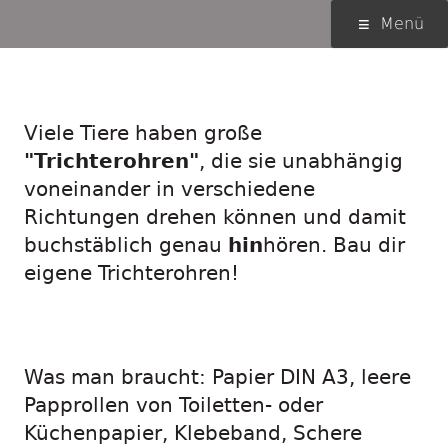
Springe
Primäres
Menü
zum
Menü
Inhalt
Si-Sa-Superohr
Viele Tiere haben große
"Trichterohren"
, die sie unabhängig
voneinander in verschiedene
Richtungen drehen können und damit
buchstäblich genau
hin
hören. Bau dir
eigene Trichterohren!
Was man braucht: Papier DIN A3, leere
Papprollen von Toiletten- oder
Küchenpapier, Klebeband, Schere