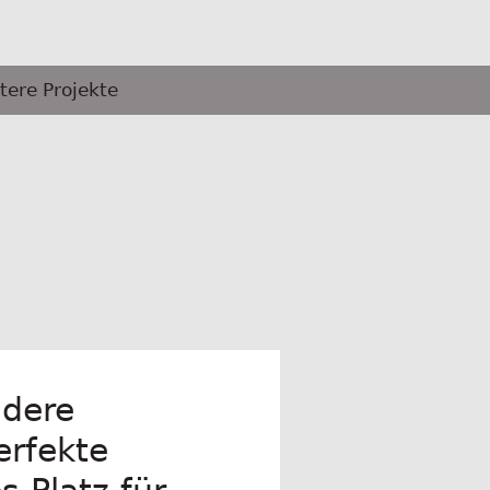
tere Projekte
ndere
erfekte