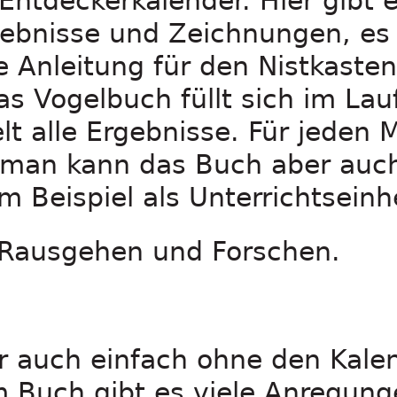
Entdeckerkalender. Hier gibt e
ebnisse und Zeichnungen, es 
ne Anleitung für den Nistkaste
as Vogelbuch füllt sich im Lau
 alle Ergebnisse. Für jeden M
t, man kann das Buch aber au
m Beispiel als Unterrichtseinhe
Rausgehen und Forschen.
r auch einfach ohne den Kale
m Buch gibt es viele Anregung