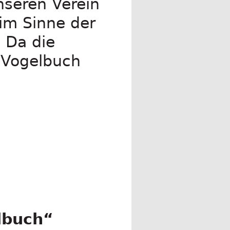
nseren Verein
im Sinne der
 Da die
s Vogelbuch
lbuch“