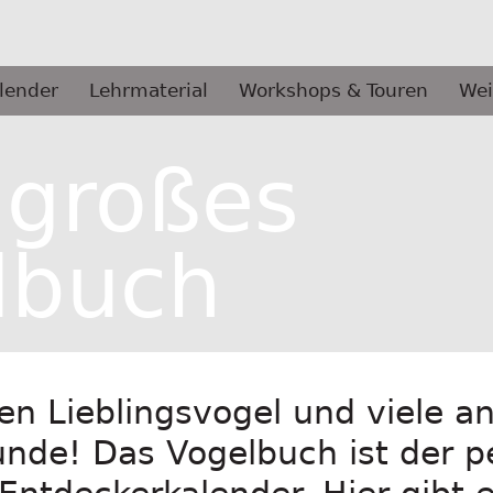
lender
Lehrmaterial
Workshops & Touren
Wei
 großes
lbuch
en Lieblingsvogel und viele a
unde! Das Vogelbuch ist der p