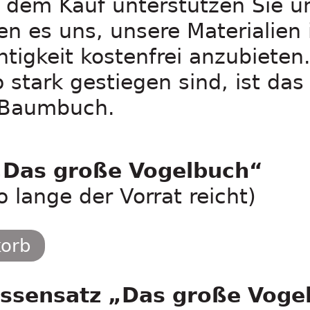
t dem Kauf unterstützen Sie u
n es uns, unsere Materialien 
igkeit kostenfrei anzubieten.
o stark gestiegen sind, ist da
s Baumbuch.
„Das große Vogelbuch“
o lange der Vorrat reicht)
korb
ssensatz „Das große Voge