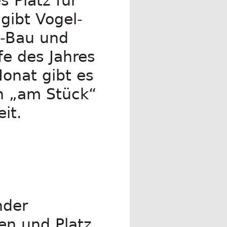
s Platz für
gibt Vogel-
n-Bau und
fe des Jahres
onat gibt es
ch „am Stück“
it.
nder
en und Platz