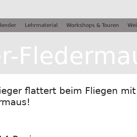
lender
Lehrmaterial
Workshops & Touren
Wei
er-Flederma
ieger flattert beim Fliegen mi
ermaus!