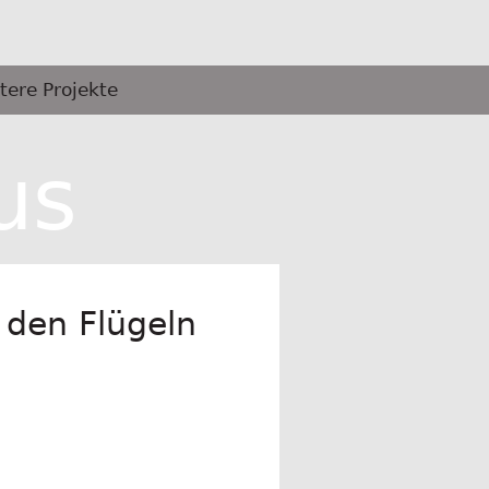
tere Projekte
us
t den Flügeln