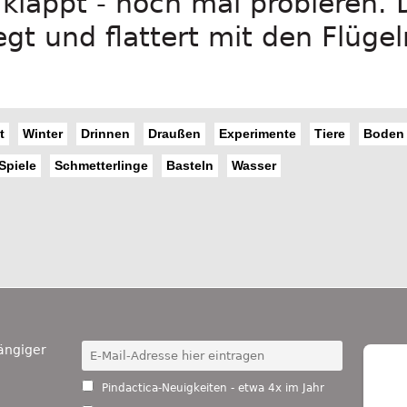
klappt - noch mal probieren. 
egt und flattert mit den Flügel
t
Winter
Drinnen
Draußen
Experimente
Tiere
Boden
Spiele
Schmetterlinge
Basteln
Wasser
ängiger
Pindactica-Neuigkeiten - etwa 4x im Jahr