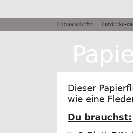
Springe
zum
Inhalt
Primäres
Entdeckehefte
Entdecke-Ka
Menü
Selbermachen
Papi
Dieser Papierfl
wie eine Fled
Du brauchst: