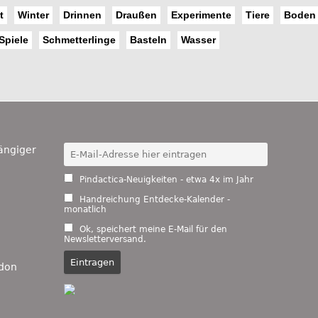
t
Winter
Drinnen
Draußen
Experimente
Tiere
Boden
Spiele
Schmetterlinge
Basteln
Wasser
ängiger
Pindactica-Neuigkeiten - etwa 4x im Jahr
Handreichung Entdecke-Kalender -
monatlich
Ok, speichert meine E-Mail für den
Newsletterversand.
don