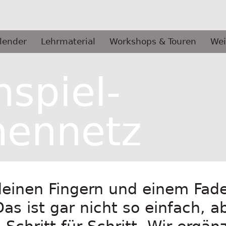
lender
Lehrmaterial
Workshops & Touren
Wei
spiel-
nennetz
deinen Fingern und einem Fade
as ist gar nicht so einfach, a