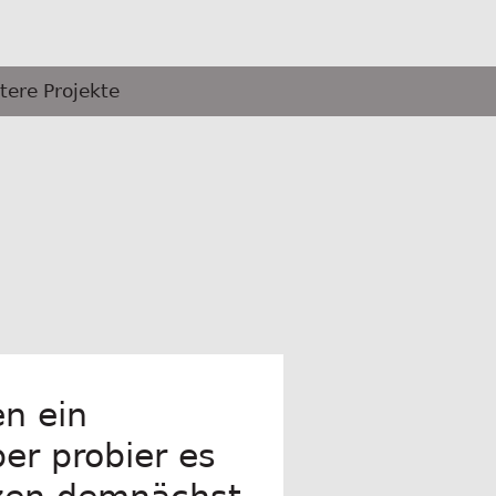
tere Projekte
n ein
ber probier es