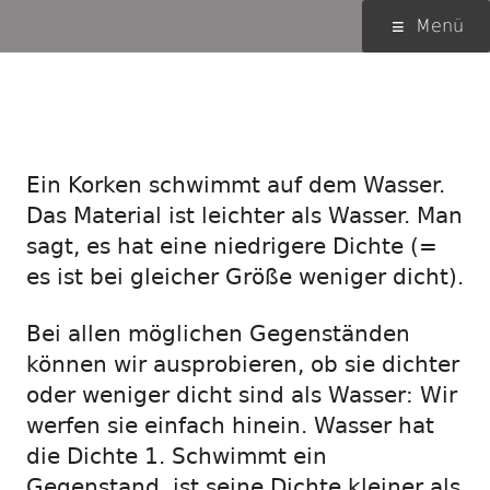
Springe
Primäres
Menü
zum
Menü
Inhalt
Wir bauen
einen Densimeter
Ein Korken schwimmt auf dem Wasser.
Das Material ist leichter als Wasser. Man
sagt, es hat eine niedrigere Dichte (=
es ist bei gleicher Größe weniger dicht).
Bei allen möglichen Gegenständen
können wir ausprobieren, ob sie dichter
oder weniger dicht sind als Wasser: Wir
werfen sie einfach hinein. Wasser hat
die Dichte 1. Schwimmt ein
Gegenstand, ist seine Dichte kleiner als