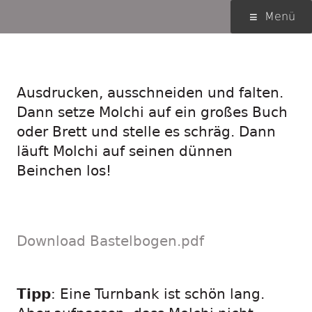
Springe
Primäres
Menü
zum
Menü
Inhalt
Lauf, Molchi!
Ausdrucken, ausschneiden und falten.
Dann setze Molchi auf ein großes Buch
oder Brett und stelle es schräg. Dann
läuft Molchi auf seinen dünnen
Beinchen los!
Download Bastelbogen.pdf
Tipp
: Eine Turnbank ist schön lang.