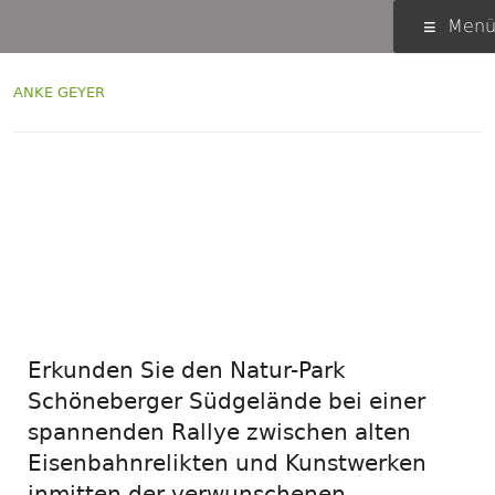
Springe
Primäres
Men
zum
Menü
Inhalt
AUTOR:
ANKE GEYER
Ein neues
Entdeckerheft ist
erschienen!
Erkunden Sie den Natur-Park
Schöneberger Südgelände bei einer
spannenden Rallye zwischen alten
Eisenbahnrelikten und Kunstwerken
inmitten der verwunschenen