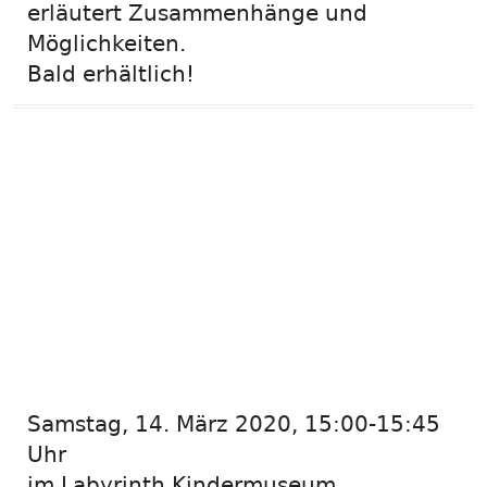
erläutert Zusammenhänge und
Möglichkeiten.
Bald erhältlich!
Workshop für
Erwachsene: Vögel,
Bienen und
Schmetterlinge vor
der Haustür –
Samstag, 14. März 2020, 15:00-15:45
Uhr
im Labyrinth Kindermuseum