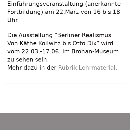
Einführungsveranstaltung (anerkannte
Fortbildung) am 22.März von 16 bis 18
Uhr.
Die Ausstellung "Berliner Realismus.
Von Käthe Kollwitz bis Otto Dix" wird
vom 22.03.-17.06. im Bröhan-Museum
zu sehen sein.
Mehr dazu in der
Rubrik Lehrmaterial.
Beitragsnavigation
Vorheriger
Nächster
Der Pindactica-
Pindactica beim Markt der
Beitrag:
Beitrag:
Entdeckerkalender 2018.
Möglichkeiten.
Übersicht
Footer
Content