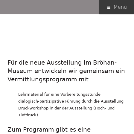
Springe
Primäres
Menü
zum
Menü
Inhalt
Vermittlungsprogramm
für das Bröhan-Museum
und Fortbildung:
Für die neue Ausstellung im Bröhan-
Museum entwickeln wir gemeinsam ein
Vermittlungsprogramm mit
Lehrmaterial für eine Vorbereitungsstunde
dialogisch-partizipative Führung durch die Ausstellung
Druckworkshop in der der Ausstellung (Hoch- und
Tiefdruck)
Zum Programm gibt es eine