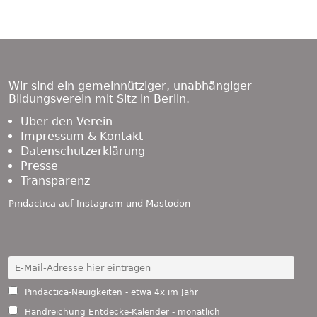
Beitragsnavigation
Rallye durch den Park
Das neue Heft ist da
Übersicht
Beitrag:
Beitrag:
Footer
Content
Wir sind ein gemeinnütziger, unabhängiger
Bildungsverein mit Sitz in Berlin.
Über den Verein
Impressum & Kontakt
Datenschutzerklärung
Presse
Transparenz
Pindactica auf
Instagram
und
Mastodon
Pindactica-Neuigkeiten - etwa 4x im Jahr
Handreichung Entdecke-Kalender - monatlich