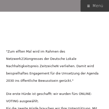
Springe
Primäres
Menü
zum
Menü
Inhalt
Wettbewerb
ZeitzeicheN – Ihre
Stimme für Pindactica.
"Zum elften Mal wird im Rahmen des
Netzwerk21Kongresses der Deutsche Lokale
Nachhaltigkeitspreis ZeitzeicheN verliehen. Damit wird
beispielhaftes Engagement für die Umsetzung der Agenda
2030 ins öffentliche Bewusstsein gerückt."
Die erste Hürde ist geschafft: wir wurden fürs ONLINE-
VOTING ausgewählt.
Für die zweite Hürde brauchen wir Ihre Unterstützung. Mit