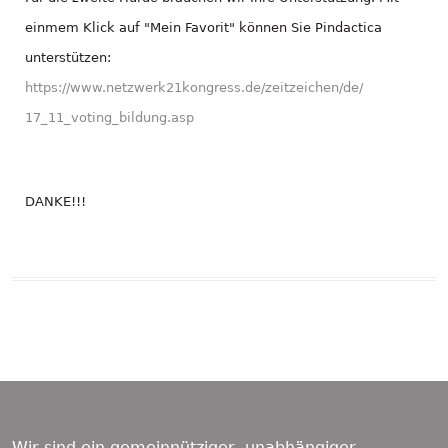
einmem Klick auf "Mein Favorit" können Sie Pindactica
unterstützen:
https://
www.netzwerk21kongress.de/
zeitzeichen/de/
17_11_voting_bildung.asp
DANKE!!!
Beitragsnavigation
Vorheriger
Nächster
Unser Wölfe-Entdeckerheft
Der Pindactica-
Beitrag:
Beitrag:
wurde ausgezeichnet.
Entdeckerkalender 2018.
Übersicht
Footer
Content
Wir sind ein gemeinnütziger, unabhängiger