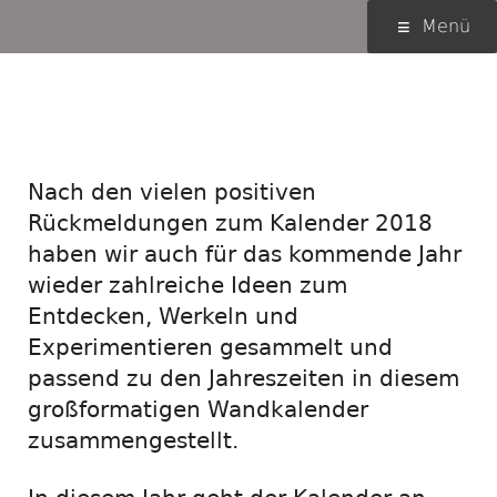
Springe
Primäres
Menü
zum
Menü
Inhalt
Der Entdeckerkalender
2019 ist fertig!
Nach den vielen positiven
Rückmeldungen zum Kalender 2018
haben wir auch für das kommende Jahr
wieder zahlreiche Ideen zum
Entdecken, Werkeln und
Experimentieren gesammelt und
passend zu den Jahreszeiten in diesem
großformatigen Wandkalender
zusammengestellt.