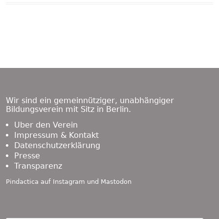
Beitragsnavigation
Vorheriger
Nächster
Das neue Entdeckerheft ist
Weihnachtsferien! Noch bis 21.
Beitrag:
Beitrag:
da! Wi-Wa-Werte
Dezember verschicken wir
Kalender und Co.
Übersicht
Footer
Content
Wir sind ein gemeinnütziger, unabhängiger
Bildungsverein mit Sitz in Berlin.
Über den Verein
Impressum & Kontakt
Datenschutzerklärung
Presse
Transparenz
Pindactica auf
Instagram
und
Mastodon