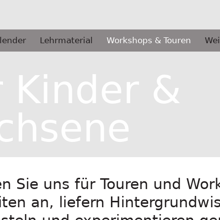
lender
Lehrmaterial
Workshops & Touren
Wei
r Kinder &
chsene
en Sie uns für Touren und Wo
iten an, liefern Hintergrundw