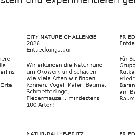
basteln und experimentieren g
CITY NATURE CHALLENGE
FRIE
2026
Entde
Entdeckungstour
dere
Für S
Wir erkunden die Natur rund
ie
Grupp
um Ökowerk und schauen,
erlins
Rotkä
wie viele Arten wir finden
Fried
können. Vögel, Käfer, Bäume,
 Orte
Bären
Schmetterlinge,
am Ba
Fledermäuse... mindestens
Bäum
100 Arten!
NATUR-RALLYE-BRITZ
FRIE