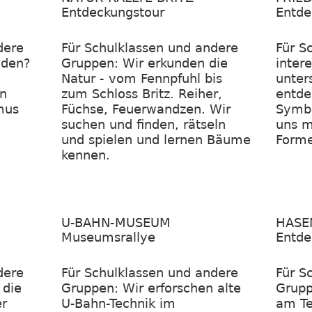
Entdeckungstour
Entde
dere
Für Schulklassen und andere
Für S
oden?
Gruppen: Wir erkunden die
inter
Natur - vom Fennpfuhl bis
unter
en
zum Schloss Britz. Reiher,
entde
mus
Füchse, Feuerwandzen. Wir
Symbo
suchen und finden, rätseln
uns m
und spielen und lernen Bäume
Forme
kennen.
U-BAHN-MUSEUM
HASE
Museumsrallye
Entde
dere
Für Schulklassen und andere
Für S
 die
Gruppen: Wir erforschen alte
Grupp
er
U-Bahn-Technik im
am Te