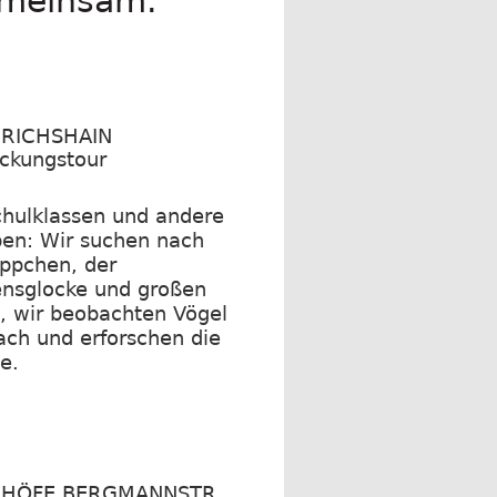
emeinsam.
DRICHSHAIN
ckungstour
chulklassen und andere
en: Wir suchen nach
ppchen, der
ensglocke und großen
, wir beobachten Vögel
ch und erforschen die
e.
DHÖFE BERGMANNSTR.