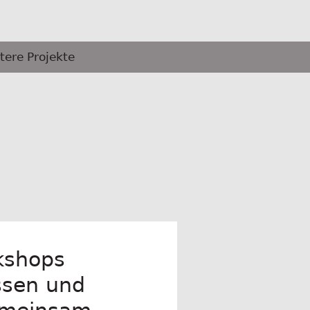
tere Projekte
rkshops
issen und