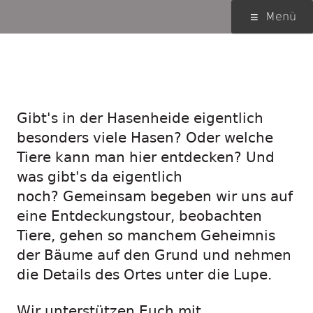
Springe
Primäres
Menü
zum
Menü
Inhalt
Rallye durch
die Hasenheide
Gibt's in der Hasenheide eigentlich
besonders viele Hasen? Oder welche
Tiere kann man hier entdecken? Und
was gibt's da eigentlich
noch? Gemeinsam begeben wir uns auf
eine Entdeckungstour, beobachten
Tiere, gehen so manchem Geheimnis
der Bäume auf den Grund und nehmen
die Details des Ortes unter die Lupe.
Wir unterstützen Euch mit