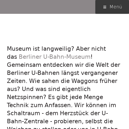
Springe
Primäres
Menü
zum
Menü
Inhalt
Entdeckungstour durchs
U-Bahn-Museum
Museum ist langweilig? Aber nicht
das
Berliner U-Bahn-Museum
!
Gemeinsam entdecken wir die Welt der
Berliner U-Bahnen längst vergangener
Zeiten. Wie sahen die Waggons früher
aus? Und was sind eigentlich
Netzspinnen? Es gibt jede Menge
Technik zum Anfassen. Wir können im
Schaltraum - dem Herzstück der U-
Bahn-Zentrale - probieren, selbst die