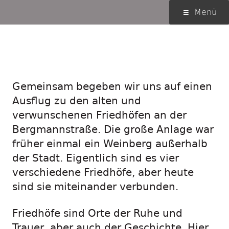
Springe
Primäres
Menü
zum
Menü
Inhalt
Tour über die Friedhöfe
an der Bergmannstraße
Gemeinsam begeben wir uns auf einen
Ausflug zu den alten und
verwunschenen Friedhöfen an der
Bergmannstraße. Die große Anlage war
früher einmal ein Weinberg außerhalb
der Stadt. Eigentlich sind es vier
verschiedene Friedhöfe, aber heute
sind sie miteinander verbunden.
Friedhöfe sind Orte der Ruhe und
Trauer, aber auch der Geschichte. Hier