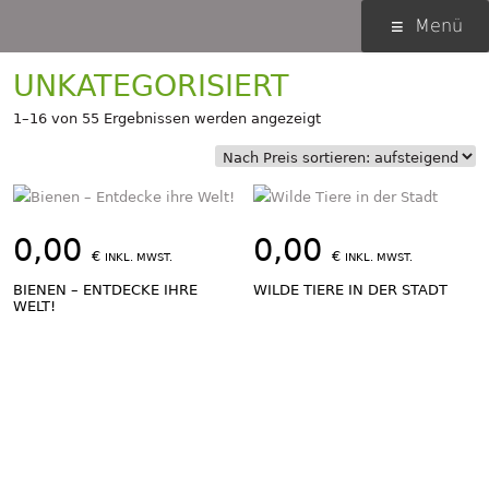
Springe
Primäres
Menü
zum
Menü
Inhalt
UNKATEGORISIERT
Nach
1–16 von 55 Ergebnissen werden angezeigt
Preis
sortiert:
aufsteigend
0,00
0,00
€
€
INKL. MWST.
INKL. MWST.
BIENEN – ENTDECKE IHRE
WILDE TIERE IN DER STADT
WELT!