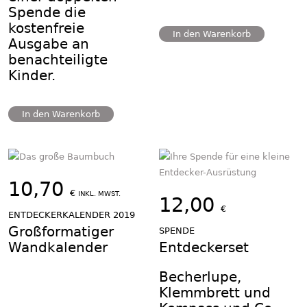
Spende die
kostenfreie
In den Warenkorb
Ausgabe an
benachteiligte
Kinder.
In den Warenkorb
10,70
€
INKL. MWST.
12,00
€
ENTDECKERKALENDER 2019
Großformatiger
SPENDE
Wandkalender
Entdeckerset
Becherlupe,
Klemmbrett und