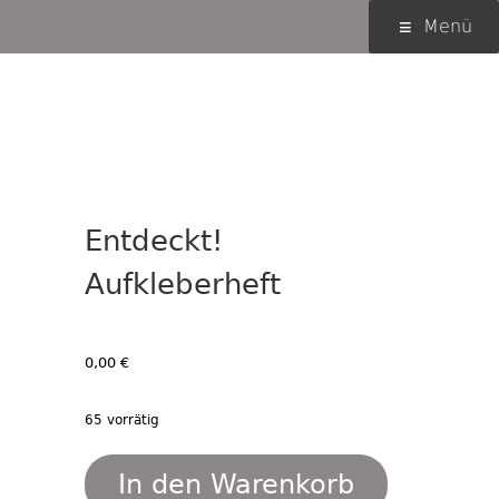
Springe
Primäres
Menü
zum
Menü
Inhalt
Entdeckt!
Aufkleberheft
0,00
€
65 vorrätig
Entdeckt!
In den Warenkorb
Aufkleberheft