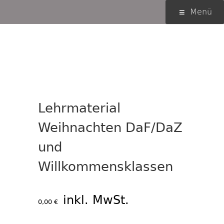
Springe
Primäres
Menü
zum
Menü
Inhalt
Lehrmaterial
Weihnachten DaF/DaZ
und
Willkommensklassen
inkl. MwSt.
0,00
€