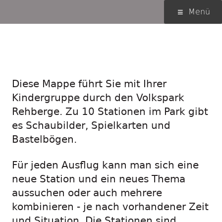
Springe
Primäres
Menü
zum
Menü
Inhalt
Kita-Mappe für den
Volkspark Rehberge
Diese Mappe führt Sie mit Ihrer
Kindergruppe durch den Volkspark
Rehberge. Zu 10 Stationen im Park gibt
es Schaubilder, Spielkarten und
Bastelbögen.
Für jeden Ausflug kann man sich eine
neue Station und ein neues Thema
aussuchen oder auch mehrere
kombinieren - je nach vorhandener Zeit
und Situation. Die Stationen sind