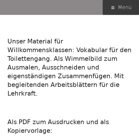
Springe
Primäres
Menü
zum
Menü
Inhalt
Ich muss mal …
Unser Material für
Willkommensklassen: Vokabular für den
Toilettengang. Als Wimmelbild zum
Ausmalen, Ausschneiden und
eigenständigen Zusammenfügen. Mit
begleitenden Arbeitsblättern für die
Lehrkraft.
Als PDF zum Ausdrucken und als
Kopiervorlage: