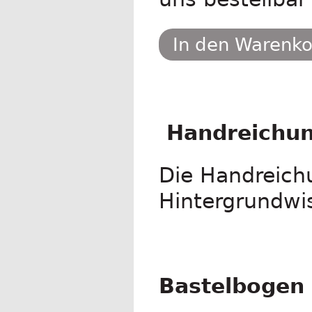
In den Warenk
.
.
Handreichu
Die Handreichu
Hintergrundwi
.
Bastelbogen