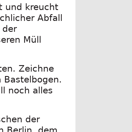
lt und kreucht
hlicher Abfall
 der
seren Müll
ten. Zeichne
m Bastelbogen.
l noch alles
schen der
n Berlin, dem