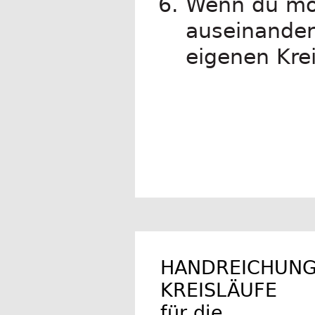
Wenn du möc
auseinander
eigenen Kre
.
HANDREICHUN
KREISLÄUFE
für die