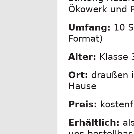
Ökowerk und P
Umfang:
10 Se
Format)
Alter:
Klasse 
Ort:
draußen i
Hause
Preis:
kostenf
Erhältlich:
als
uns bestellbar