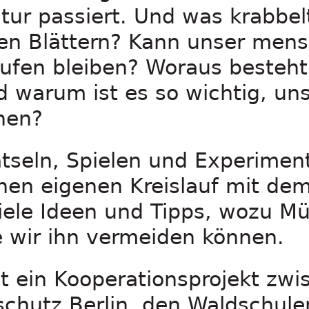
atur passiert. Und was krabbe
n Blättern? Kann unser mensc
äufen bleiben? Woraus besteht
d warum ist es so wichtig, un
nnen?
ätseln, Spielen und Experimen
nen eigenen Kreislauf mit de
iele Ideen und Tipps, wozu Mül
e wir ihn vermeiden können.
st ein Kooperationsprojekt zwi
schutz Berlin, den Waldschule