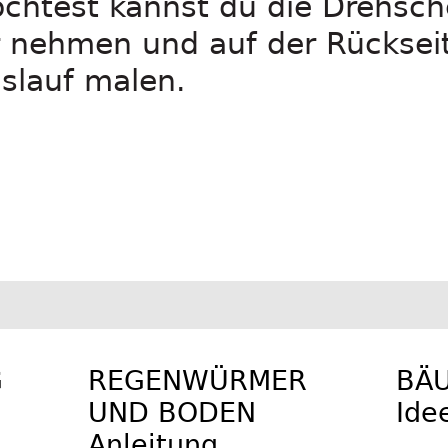
htest kannst du die Drehsch
 nehmen und auf der Rücksei
islauf malen.
G
REGENWÜRMER
BÄ
UND BODEN
Ide
Anleitung