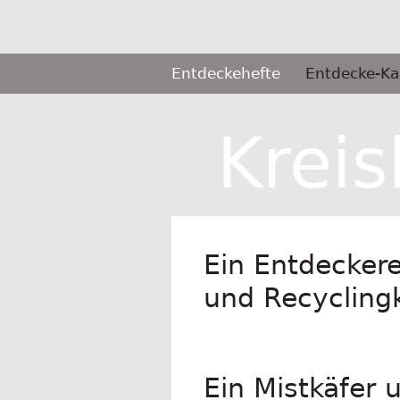
Springe
zum
Inhalt
Primäres
Entdeckehefte
Entdecke-Ka
Menü
Selbermachen
Kreis
Ein Entdeckere
und Recycling
Ein Mistkäfer