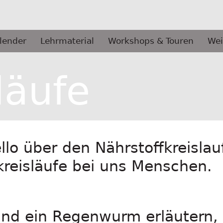
lender
Lehrmaterial
Workshops & Touren
Wei
läufe
llo über den Nährstoffkreislau
kreisläufe bei uns Menschen.
 und ein Regenwurm erläutern