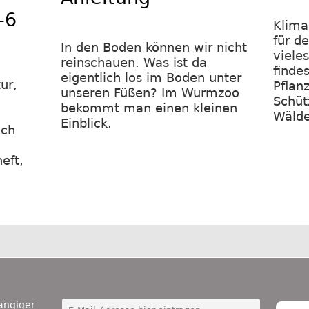
-6
Klima
für d
In den Boden können wir nicht
viele
reinschauen. Was ist da
finde
eigentlich los im Boden unter
ur,
Pflan
unseren Füßen? Im Wurmzoo
Schüt
bekommt man einen kleinen
Wälde
Einblick.
uch
eft,
ängiger