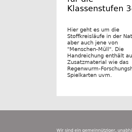
Klassenstufen 3
Hier geht es um die
Stoffkreisläufe in der Nat
aber auch jene von
"Menschen-Müll". Die
Handreichung enthält a
Zusatzmaterial wie das
Regenwurm-Forschungsh
Spielkarten uvm.
Footer
Content
Wir sind ein gemeinnütziger, unabh