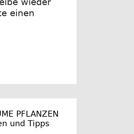
eibe wieder
te einen
UME PFLANZEN
en und Tipps