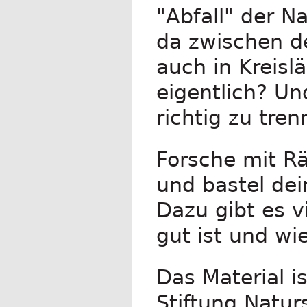
"Abfall" der N
da zwischen de
auch in Kreisl
eigentlich? Un
richtig zu tre
Forsche mit R
und bastel dei
Dazu gibt es v
gut ist und wi
Das Material i
Stiftung Natur