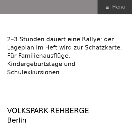
Springe
Primäres
Menü
zum
Menü
Inhalt
Entdecke Orte …
2–3 Stunden dauert eine Rallye; der
Lageplan im Heft wird zur Schatzkarte.
Für Familienausflüge,
Kindergeburtstage und
Schulexkursionen.
VOLKSPARK-REHBERGE
Berlin