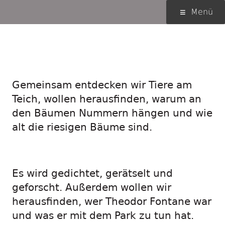
Springe
Primäres
Menü
zum
Menü
Inhalt
Rallye durch den
Volkspark Hasenheide
Gemeinsam entdecken wir Tiere am
Teich, wollen herausfinden, warum an
den Bäumen Nummern hängen und wie
alt die riesigen Bäume sind.
Es wird gedichtet, gerätselt und
geforscht. Außerdem wollen wir
herausfinden, wer Theodor Fontane war
und was er mit dem Park zu tun hat.