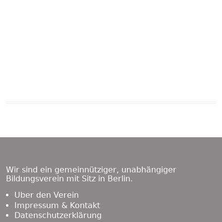
Beitragsnavigation
Vorheriger
KalenderArchiv
Übersicht
Beitrag:
Footer
Content
Wir sind ein gemeinnütziger, unabhängiger
Bildungsverein mit Sitz in Berlin.
Über den Verein
Impressum & Kontakt
Datenschutzerklärung